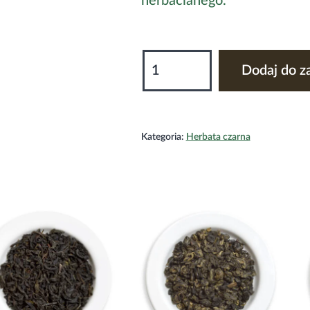
herbacianego.
ilość
Dodaj do z
Assam
FTGFOP
Gentleman
Kategoria:
Herbata czarna