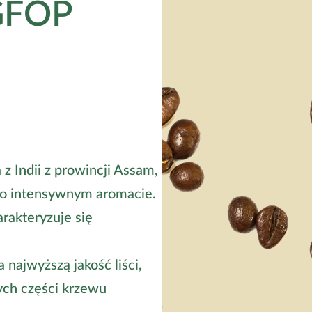
GFOP
z Indii z prowincji Assam,
 o intensywnym aromacie.
rakteryzuje się
najwyższą jakość liści,
ych części krzewu