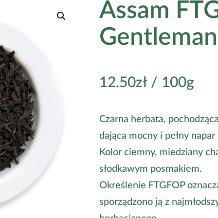
Assam FT
Gentleman
12.50
zł
/ 100g
Czarna herbata, pochodząca 
dająca mocny i pełny napar
Kolor ciemny, miedziany cha
słodkawym posmakiem.
Określenie FTGFOP oznacza 
sporządzono ją z najmłodsz