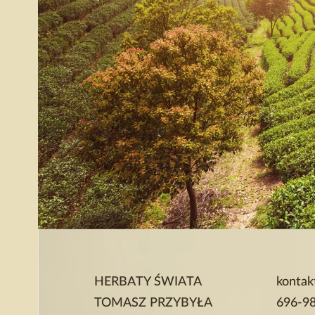
HERBATY ŚWIATA
kontak
TOMASZ PRZYBYŁA
696-9