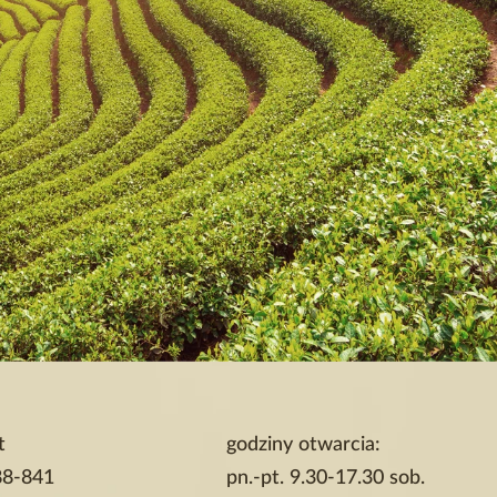
t
godziny otwarcia:
88-841
pn.-pt. 9.30-17.30 sob.