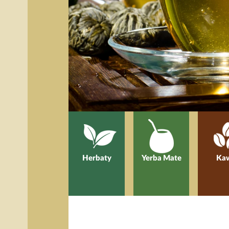
Herbaty
Yerba Mate
Ka