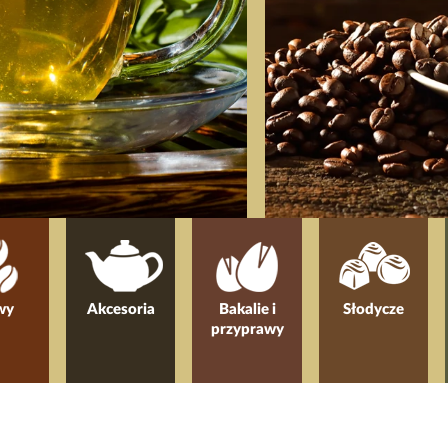
wy
Akcesoria
Bakalie i
Słodycze
przyprawy