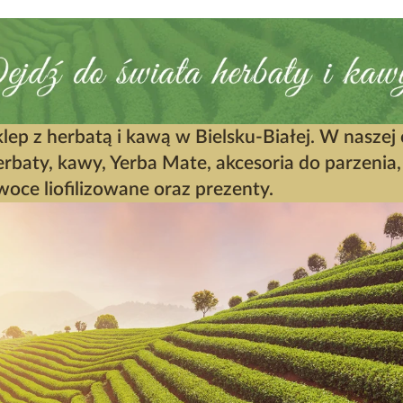
klep z herbatą i kawą w Bielsku-Białej. W naszej
erbaty, kawy, Yerba Mate, akcesoria do parzenia, 
woce liofilizowane oraz prezenty.