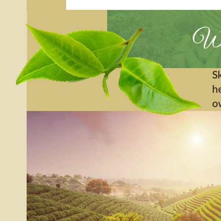
S
h
o